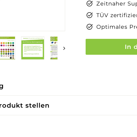
Zeitnaher Sup
TÜV zertifizi
Optimales Pr
In 
g
odukt stellen