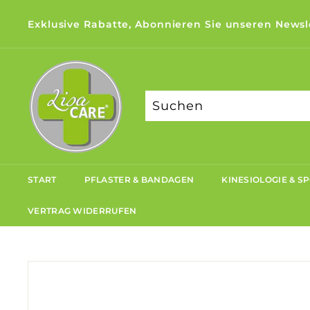
Direkt
Exklusive Rabatte, Abonnieren Sie unseren Newsl
zum
Pause
Inhalt
L
Diashow
i
s
a
C
a
r
START
PFLASTER & BANDAGEN
KINESIOLOGIE & S
e
VERTRAG WIDERRUFEN