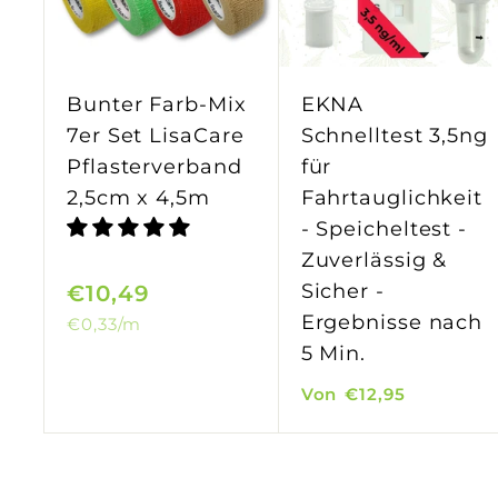
n
E
i
n
k
Bunter Farb-Mix
EKNA
a
7er Set LisaCare
Schnelltest 3,5ng
u
f
Pflasterverband
für
s
2,5cm x 4,5m
Fahrtauglichkeit
w
a
- Speicheltest -
g
Zuverlässig &
e
Sicher -
€10,49
€
n
l
Ergebnisse nach
€0,33
/m
1
e
5 Min.
g
0
e
V
Von
€12,95
,
n
o
4
n
9