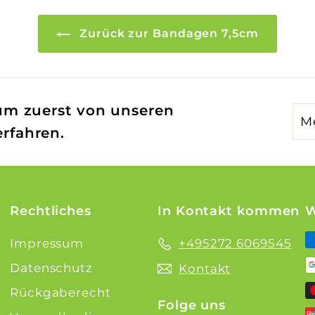
r
r
r
r
e
P
e
P
Zurück zur Bandagen 7,5cm
i
r
i
r
s
e
s
e
i
i
s
s
um zuerst von unseren
Me
rfahren.
Sie
sic
für
un
Rechtliches
In Kontakt kommen
W
Mai
an
Impressum
+495272 6069545
Datenschutz
Kontakt
Rückgaberecht
Folge uns