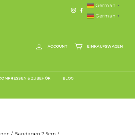
German
▼
Instagram
Facebook
German
▼
ACCOUNT
EINKAUFSWAGEN
KOMPRESSEN & ZUBEHÖR
BLOG
onen
/
Bandagen 7,5cm
/