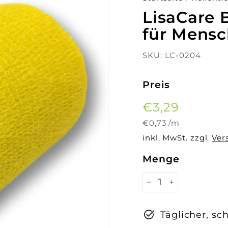
LisaCare 
für Mensch
SKU:
LC-0204
Preis
Normaler
€3,29
€3,29
Preis
€0,73
€0,73
/
m
inkl. MwSt. zzgl.
Ver
Menge
−
+
Täglicher, sc