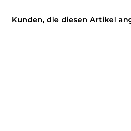
Kunden, die diesen Artikel 
LisaCare
Bandage - 7,5cm
x 4,5m für