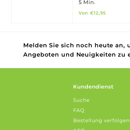
5 Min.
g
0
e
V
Von
€12,95
,
n
o
4
n
9
€
Melden Sie sich noch heute an, 
1
Angeboten und Neuigkeiten zu e
2
,
9
5
Kundendienst
Suche
FAQ
Bestellung verfolgen