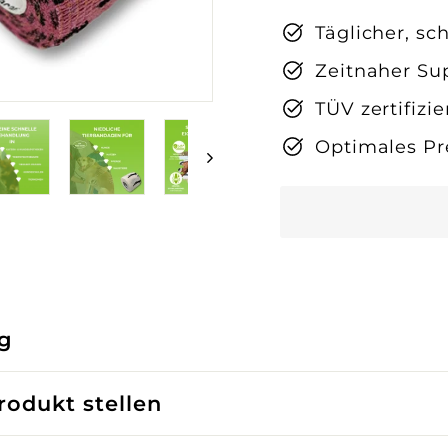
Täglicher, sc
Zeitnaher Sup
TÜV zertifizi
Optimales Pr
g
odukt stellen