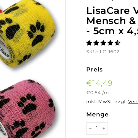
LisaCare 
Mensch & 
- 5cm x 4
SKU:
LC-1602
Preis
Normaler
€14,49
€14,4
Preis
€0,54
€0,54
/
m
inkl. MwSt. zzgl.
Ver
Menge
−
+