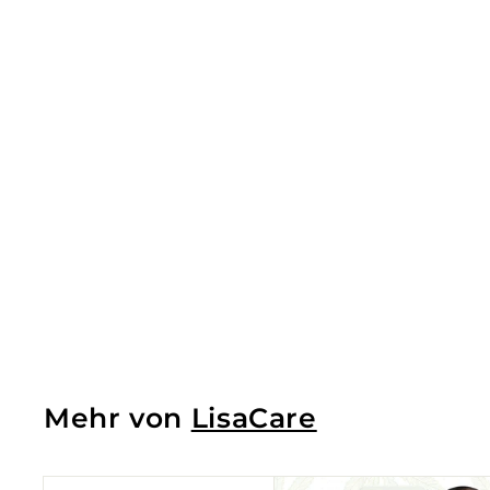
Verbandsmateria
l für Mensch &
Tier - 6er-Set
Pfotenmix - 5cm
x 4,5m
€14,49
€
€0,54
/m
1
4
,
4
9
Mehr von
LisaCare