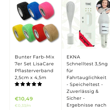
I
n
d
e
n
E
i
n
k
Bunter Farb-Mix
EKNA
a
7er Set LisaCare
Schnelltest 3,5ng
u
f
Pflasterverband
für
s
2,5cm x 4,5m
Fahrtauglichkeit
w
a
- Speicheltest -
g
Zuverlässig &
e
Sicher -
€10,49
€
n
l
Ergebnisse nach
€0,33
/m
1
e