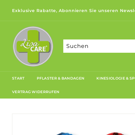
Direkt
Exklusive Rabatte, Abonnieren Sie unseren Newsl
zum
Pause
Inhalt
L
Diashow
i
s
a
C
a
r
START
PFLASTER & BANDAGEN
KINESIOLOGIE & S
e
VERTRAG WIDERRUFEN