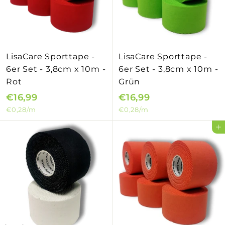
LisaCare Sporttape -
LisaCare Sporttape -
6er Set - 3,8cm x 10m -
6er Set - 3,8cm x 10m -
Rot
Grün
€16,99
€
€16,99
€
€0,28
/m
€0,28
/m
1
1
6
6
Ajouter au panier
,
,
9
9
9
9