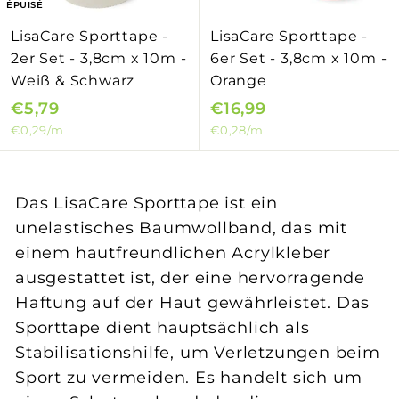
ÉPUISÉ
LisaCare Sporttape -
LisaCare Sporttape -
2er Set - 3,8cm x 10m -
6er Set - 3,8cm x 10m -
Weiß & Schwarz
Orange
€5,79
€
€16,99
€
€0,29
/m
€0,28
/m
5
1
,
6
7
,
Das LisaCare Sporttape ist ein
9
9
unelastisches Baumwollband, das mit
9
einem hautfreundlichen Acrylkleber
ausgestattet ist, der eine hervorragende
Haftung auf der Haut gewährleistet. Das
Sporttape dient hauptsächlich als
Stabilisationshilfe, um Verletzungen beim
Sport zu vermeiden. Es handelt sich um