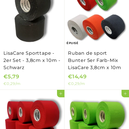
9
9
9
ÉPUISÉ
LisaCare Sporttape -
Ruban de sport
2er Set - 3,8cm x 10m -
Bunter 5er Farb-Mix
Schwarz
LisaCare 3,8cm x 10m
€5,79
€
€14,49
€
€0,29
/m
€0,29
/m
5
1
,
4
Ajouter au panier
Ajouter au panier
7
,
9
4
9