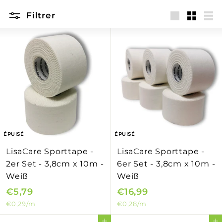
Filtrer
Grande
Petit
Lis
ÉPUISÉ
ÉPUISÉ
LisaCare Sporttape -
LisaCare Sporttape -
2er Set - 3,8cm x 10m -
6er Set - 3,8cm x 10m -
Weiß
Weiß
€5,79
€
€16,99
€
€0,29
/m
€0,28
/m
5
1
,
6