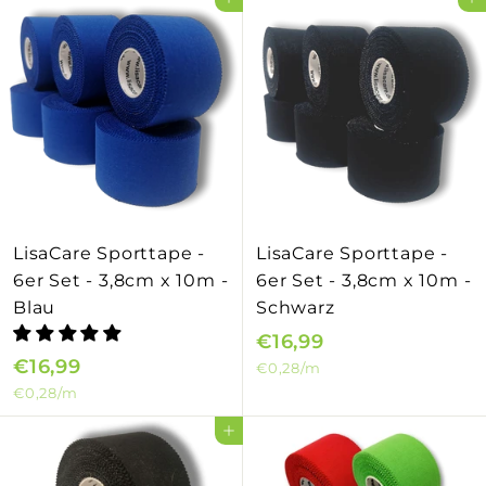
Ajouter au panier
Ajouter au panier
7
,
9
9
9
LisaCare Sporttape -
LisaCare Sporttape -
6er Set - 3,8cm x 10m -
6er Set - 3,8cm x 10m -
Blau
Schwarz
€16,99
€
€16,99
€
€0,28
/m
1
€0,28
/m
1
6
6
,
Ajouter au panier
,
9