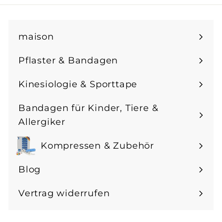
notre
infolettre
maison
Pflaster & Bandagen
Ouvrir
le
Kinesiologie & Sporttape
Ouvrir
menu
le
Bandagen für Kinder, Tiere &
menu
Ouvrir
Allergiker
le
Kompressen & Zubehör
menu
Ouvrir
le
Blog
menu
Vertrag widerrufen