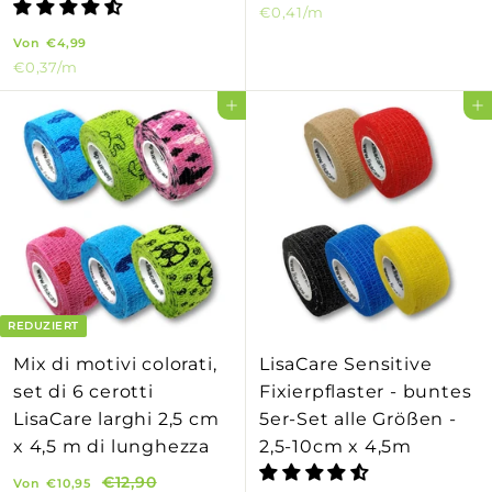
€0,41
/m
o
V
Von
€4,99
n
€0,37
/m
o
€
n
5
In den Einkaufswagen legen
In den Einkaufswagen legen
€
,
4
4
,
9
9
9
REDUZIERT
Mix di motivi colorati,
LisaCare Sensitive
set di 6 cerotti
Fixierpflaster - buntes
LisaCare larghi 2,5 cm
5er-Set alle Größen -
x 4,5 m di lunghezza
2,5-10cm x 4,5m
V
N
€12,90
€
Von
€10,95