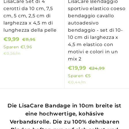
LisaCare Set di 4
LisaCare Bendaggio
cerotti da 10 cm, 7,5
sportivo elastico coeso
cm, 5 cm, 2,5 cm di
bendaggio cavallo
larghezza x 4,5 m di
autoadesivo
lunghezza della pelle
bendaggio - set di 10-
10 cm di larghezza x
S
€9,99
€
N
€11,95
€
4,5 m elastico con
o
o
1
9
Sparen
€1,96
motivi e colori in un
1
n
r
€0,56
/m
,
mix 2
,
d
m
9
9
e
a
S
€19,99
€
N
€24,99
€
9
5
r
l
o
o
2
1
Sparen
€5
4
p
e
n
r
€0,44
/m
9
,
r
r
d
m
,
9
e
P
e
a
9
9
i
r
r
l
Die LisaCare Bandage in 10cm breite ist
9
s
e
p
e
eine hochwertige, kohäsive
i
r
r
Verbandsrolle. Die zu 100% dehnbaren
s
e
P