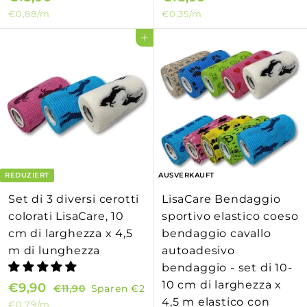
€0,88
/m
€0,35
/m
1
1
5
8
In den Einkaufswagen legen
,
,
9
9
0
9
REDUZIERT
AUSVERKAUFT
Set di 3 diversi cerotti
LisaCare Bendaggio
colorati LisaCare, 10
sportivo elastico coeso
cm di larghezza x 4,5
bendaggio cavallo
m di lunghezza
autoadesivo
bendaggio - set di 10-
10 cm di larghezza x
S
€9,90
€
N
€11,90
€
Sparen
€2
4,5 m elastico con
o
o
1
€0,79
/m