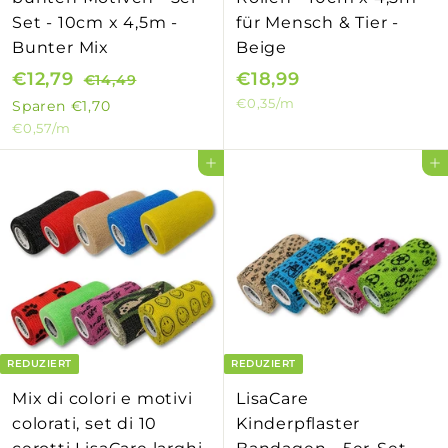
Set - 10cm x 4,5m -
für Mensch & Tier -
Bunter Mix
Beige
S
€12,79
€
N
€18,99
€
€14,49
€
o
o
1
€0,35
/m
1
1
Sparen
€1,70
4
n
r
€0,57
/m
2
8
,
d
m
,
,
In den Einkaufswagen legen
In den Einkaufswagen legen
4
e
a
7
9
9
r
l
9
9
p
e
r
r
e
P
i
r
s
e
i
REDUZIERT
REDUZIERT
s
Mix di colori e motivi
LisaCare
colorati, set di 10
Kinderpflaster