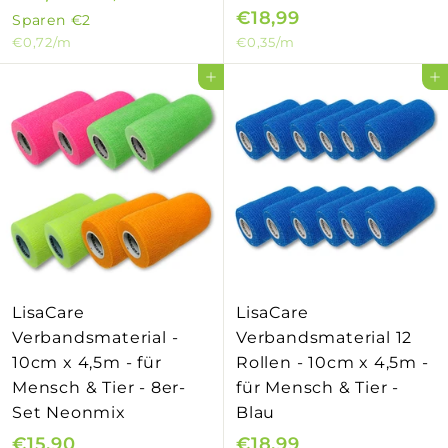
o
o
€18,99
€
1
1
Sparen
€2
4
n
r
€0,72
/m
€0,35
/m
1
2
,
d
m
8
,
In den Einkaufswagen legen
In den Einkaufswagen legen
9
e
a
,
9
0
r
l
9
0
p
e
9
r
r
e
P
i
r
s
e
i
s
LisaCare
LisaCare
Verbandsmaterial -
Verbandsmaterial 12
10cm x 4,5m - für
Rollen - 10cm x 4,5m -
Mensch & Tier - 8er-
für Mensch & Tier -
Set Neonmix
Blau
€15,90
€
€18,99
€