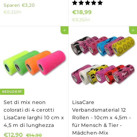
o
o
1
1
Sparen
€3,20
8
n
r
€18,99
€
€0,32
/m
5
,
d
m
€0,35
/m
1
,
9
e
a
8
7
In den Einkaufswagen legen
In den Einkaufswagen legen
9
r
l
,
9
p
e
9
r
r
9
e
P
i
r
s
e
i
s
REDUZIERT
Set di mix neon
LisaCare
colorati di 4 cerotti
Verbandsmaterial 12
LisaCare larghi 10 cm x
Rollen - 10cm x 4,5m -
4,5 m di lunghezza
für Mensch & Tier -
Mädchen-Mix
S
€12,90
€
N
€14,90
€