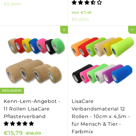
€0,39
/m
o
V
n
Von
€7,49
€0,55
/m
o
€
n
6
In den Einkaufswagen legen
In den Einkaufswagen legen
€
,
7
9
,
9
4
9
REDUZIERT
Kenn-Lern-Angebot -
LisaCare
11 Rollen LisaCare
Verbandsmaterial 12
Pflasterverband
Rollen - 10cm x 4,5m -
für Mensch & Tier -
Farbmix
S
€15,79
€
N
€18,99
€