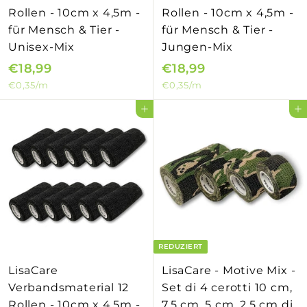
Rollen - 10cm x 4,5m -
Rollen - 10cm x 4,5m -
für Mensch & Tier -
für Mensch & Tier -
Unisex-Mix
Jungen-Mix
€18,99
€
€18,99
€
€0,35
/m
€0,35
/m
1
1
8
8
In den Einkaufswagen legen
In den Einkaufswagen legen
,
,
9
9
9
9
REDUZIERT
LisaCare
LisaCare - Motive Mix -
Verbandsmaterial 12
Set di 4 cerotti 10 cm,
Rollen - 10cm x 4,5m -
7,5 cm, 5 cm, 2,5 cm di