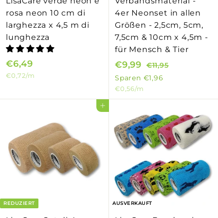
LisaCare verde neon e
Verbandsmaterial -
rosa neon 10 cm di
4er Neonset in allen
larghezza x 4,5 m di
Größen - 2,5cm, 5cm,
lunghezza
7,5cm & 10cm x 4,5m -
für Mensch & Tier
€6,49
€
S
€9,99
€
N
€11,95
€
€0,72
/m
o
o
6
1
9
Sparen
€1,96
1
n
r
€0,56
/m
,
,
,
d
m
4
9
In den Einkaufswagen legen
9
e
a
9
9
5
r
l
p
e
r
r
e
P
i
r
s
e
i
REDUZIERT
AUSVERKAUFT
s