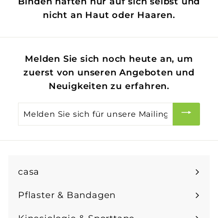
Binden haften nur auf sich selbst und
i
r
nicht an Haut oder Haaren.
s
e
i
s
Melden Sie sich noch heute an, um
zuerst von unseren Angeboten und
Neuigkeiten zu erfahren.
Melden
Sie
sich
für
unsere
casa
Mailingliste
an
Pflaster & Bandagen
Menü
maximieren