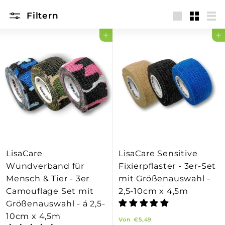
Filtern
groß
Klein
Lis
In den Einkaufswagen legen
In den Einkaufswagen legen
LisaCare
LisaCare Sensitive
Wundverband für
Fixierpflaster - 3er-Set
Mensch & Tier - 3er
mit Größenauswahl -
Camouflage Set mit
2,5-10cm x 4,5m
Größenauswahl - á 2,5-
10cm x 4,5m
V
Von
€5,49