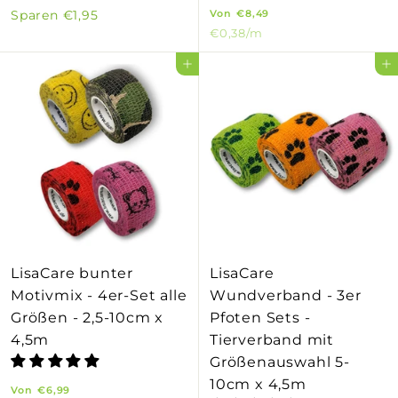
V
o
1
o
Sparen
€1,95
Von
€8,49
2
r
€0,38
/m
o
n
,
m
n
€
In den Einkaufswagen legen
In den Einkaufswagen legen
9
a
€
1
0
l
8
0
e
,
,
r
4
9
P
9
5
r
e
i
s
LisaCare bunter
LisaCare
Motivmix - 4er-Set alle
Wundverband - 3er
Größen - 2,5-10cm x
Pfoten Sets -
4,5m
Tierverband mit
Größenauswahl 5-
10cm x 4,5m
V
Von
€6,99