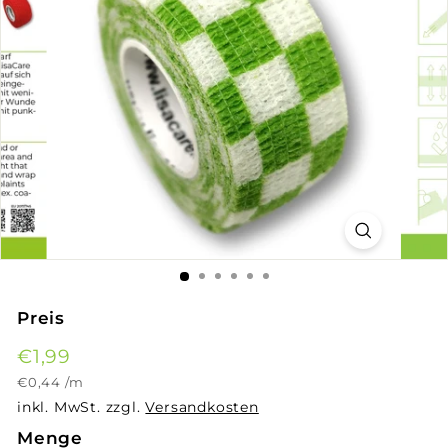
Preis
Normaler
€1,99
€1,99
Preis
€0,44
€0,44
/
m
inkl. MwSt. zzgl.
Versandkosten
Menge