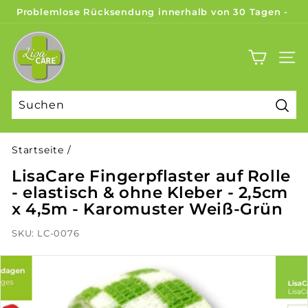
Direkt
Problemlose Rücksendung innerhalb von 30 Tagen -
zum
Täglicher Versand mit DHL
Pause
L
Inhalt
Diashow
i
SEITE
s
a
C
Suc
a
r
Startseite
/
e
LisaCare Fingerpflaster auf Rolle
- elastisch & ohne Kleber - 2,5cm
x 4,5m - Karomuster Weiß-Grün
SKU:
LC-0076