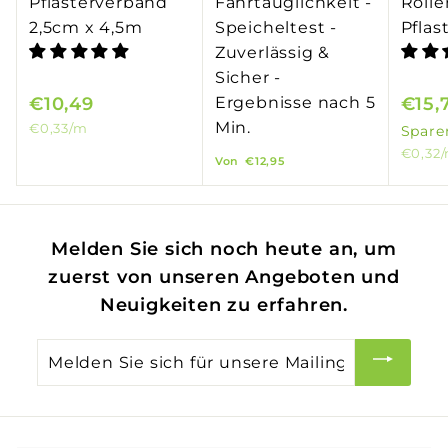
Pflasterverband
Fahrtauglichkeit -
Rolle
2,5cm x 4,5m
Speicheltest -
Pflas
Zuverlässig &
Sicher -
€10,49
€
Ergebnisse nach 5
S
€15,
Min.
o
€0,33
/m
1
Spar
n
€0,32
V
0
Von
€12,95
d
o
,
e
n
4
r
€
9
Melden Sie sich noch heute an, um
p
1
zuerst von unseren Angeboten und
r
2
e
Neuigkeiten zu erfahren.
,
i
Melden
s
9
Sie
5
sich
für