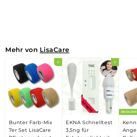
Grün
€1,99
€
€0,44
/m
1
,
9
9
Mehr von
LisaCare
In den Einkaufswagen legen
In den Einkaufswagen legen
REDUZIE
Bunter Farb-Mix
EKNA Schnelltest
Kenn
7er Set LisaCare
3,5ng für
Angeb