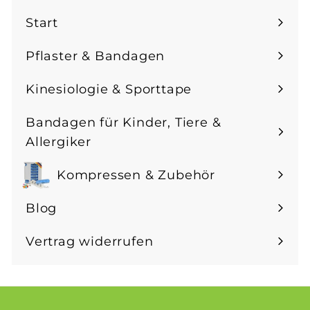
unsere
Start
Mailingliste
an
Pflaster & Bandagen
Menü
maximieren
Kinesiologie & Sporttape
Menü
maximieren
Bandagen für Kinder, Tiere &
Menü
Allergiker
maximieren
Kompressen & Zubehör
Menü
maximieren
Blog
Vertrag widerrufen