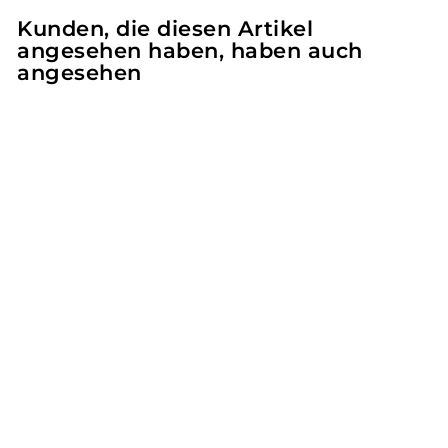
Kunden, die diesen Artikel
angesehen haben, haben auch
angesehen
LisaCare
Fingerpflaster auf
Rolle - elastisch &
ohne Kleber -
2,5cm x 4,5m -
Karomuster Weiß-