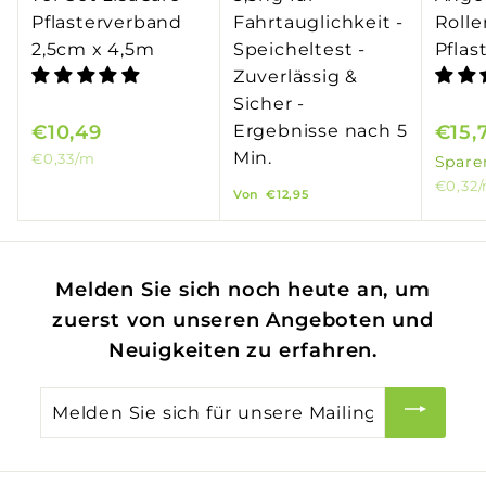
Pflasterverband
Fahrtauglichkeit -
Rolle
2,5cm x 4,5m
Speicheltest -
Pflas
Zuverlässig &
Sicher -
€10,49
€
Ergebnisse nach 5
S
€15,
Min.
o
€0,33
/m
1
Spar
n
€0,32
V
0
Von
€12,95
d
o
,
e
n
4
r
€
9
Melden Sie sich noch heute an, um
p
1
zuerst von unseren Angeboten und
r
2
e
Neuigkeiten zu erfahren.
,
i
Melden
s
9
Sie
5
sich