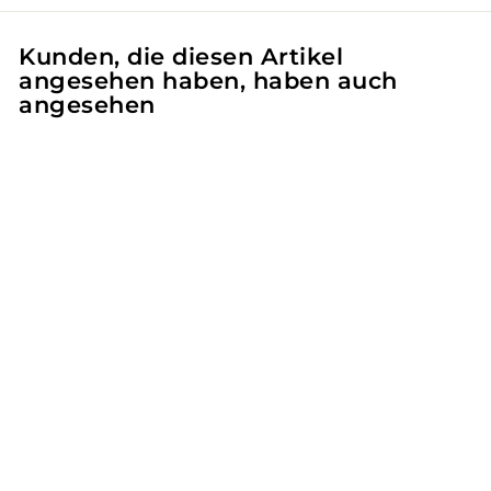
Kunden, die diesen Artikel
angesehen haben, haben auch
angesehen
LisaCare
Kinesiologie Tape
für Physiotherapie
Sport & Medizin -
5cm x 5m - Lila