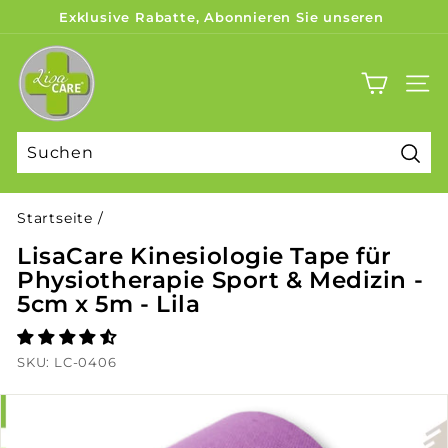
Direkt
Exklusive Rabatte, Abonnieren Sie unseren
zum
Newsletter
Pause
L
Inhalt
Diashow
i
SEITE
s
a
C
Suc
a
r
Startseite
/
e
LisaCare Kinesiologie Tape für
Physiotherapie Sport & Medizin -
5cm x 5m - Lila
SKU:
LC-0406