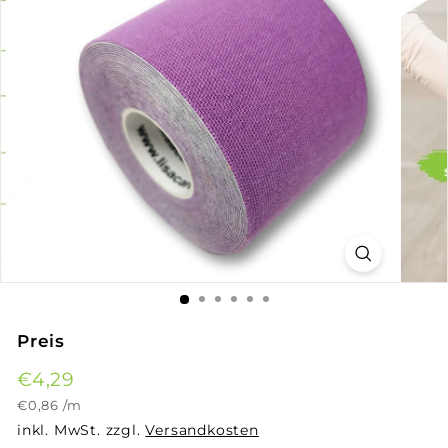
Preis
Normaler
€4,29
€4,29
Preis
€0,86
€0,86
/
m
inkl. MwSt. zzgl.
Versandkosten