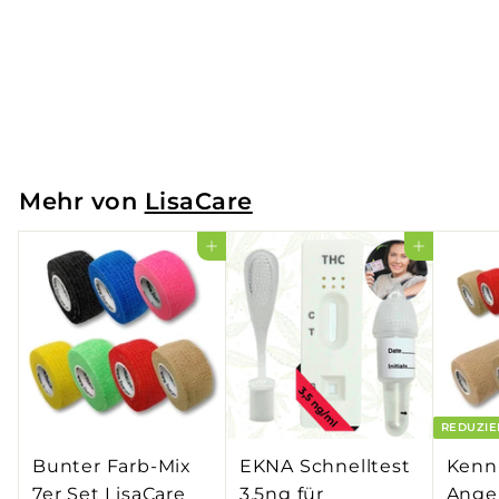
€4,29
€
€0,86
/m
4
,
2
9
Mehr von
LisaCare
In den Einkaufswagen legen
In den Einkaufswagen legen
REDUZIE
Bunter Farb-Mix
EKNA Schnelltest
Kenn
7er Set LisaCare
3,5ng für
Angeb