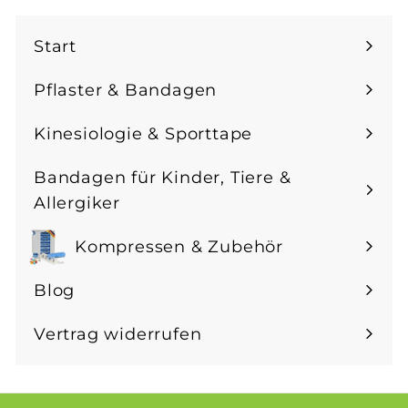
für
unsere
Start
Mailingliste
an
Pflaster & Bandagen
Menü
maximieren
Kinesiologie & Sporttape
Menü
maximieren
Bandagen für Kinder, Tiere &
Menü
Allergiker
maximieren
Kompressen & Zubehör
Menü
maximieren
Blog
Vertrag widerrufen